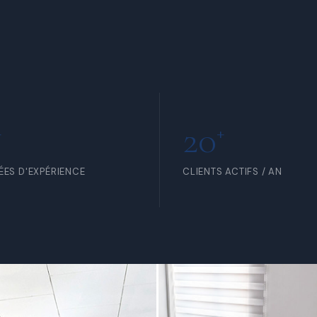
RTIR DE 5 000 FCFA /
À PARTIR DE 15 000 FCFA /
R
HEURE
20
+
+
ÉES D'EXPÉRIENCE
CLIENTS ACTIFS / AN