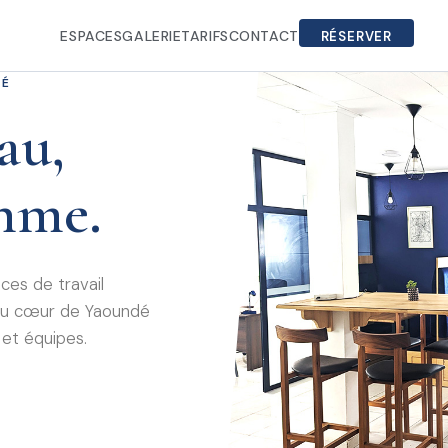
ESPACES
GALERIE
TARIFS
CONTACT
RÉSERVER
DÉ
au,
thme.
es de travail
s au cœur de Yaoundé
 et équipes.