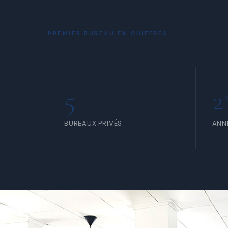
À PARTIR DE 80 000 FCFA /
À PA
MOIS
JOU
PREMIER BUREAU EN CHIFFRES
5
2
BUREAUX PRIVÉS
ANN