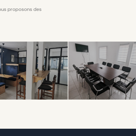
nous proposons des
LABORATIF
PROFESSIONNEL
en
Salle de
ace
Réunion