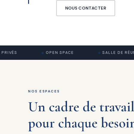
NOUS CONTACTER
VÉS
OPEN SPACE
SALLE DE RÉUNION
NOS ESPACES
Un cadre de travai
pour chaque besoi