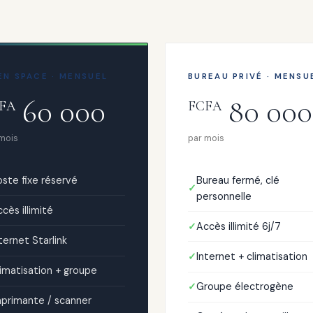
EN SPACE · MENSUEL
BUREAU PRIVÉ · MENSU
60 000
80 000
FA
FCFA
 mois
par mois
ste fixe réservé
Bureau fermé, clé
personnelle
cès illimité
Accès illimité 6j/7
ternet Starlink
Internet + climatisation
imatisation + groupe
Groupe électrogène
mprimante / scanner