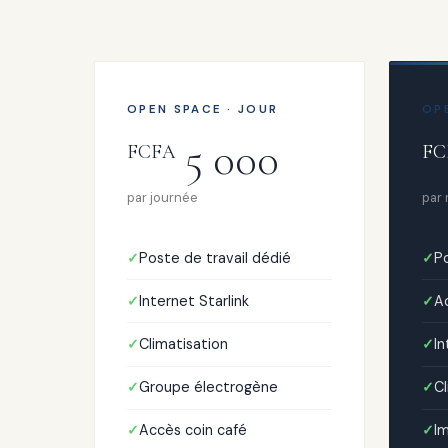
OPEN SPACE · JOUR
OP
5 000
FCFA
FC
par journée
par
Poste de travail dédié
Po
Internet Starlink
Ac
Climatisation
In
Groupe électrogène
Cl
Accès coin café
I