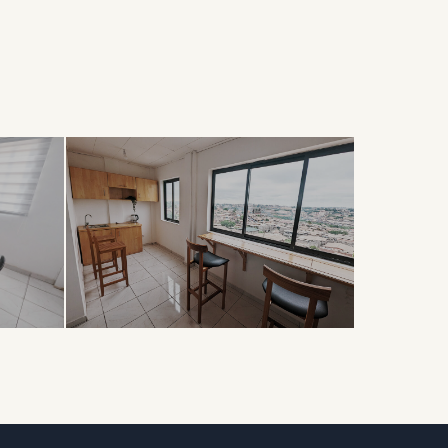
DÉTENTE
Coin Café
& Détente