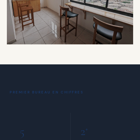
À PARTIR DE 15 000 FCFA / HEURE
DÉTENTE
Coin Café
& Détente
PREMIER BUREAU EN CHIFFRES
INCLUS POUR TOUS LES MEMBRES
5
2
+