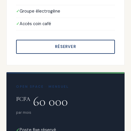
Groupe électrogène
Accès coin café
RÉSERVER
OPEN SPACE · MENSUEL
60 000
FCFA
par mois
Poste fixe réservé