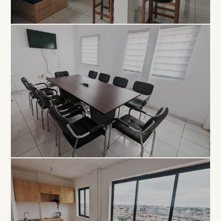
COLLABORATIF
Open
Space
À PARTIR DE 5 000 FCFA / JOUR
PROFESSIONNEL
Salle de
Réunion