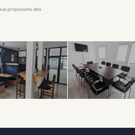
nous proposons des
LABORATIF
PROFESSIONNEL
en
Salle de
ace
Réunion