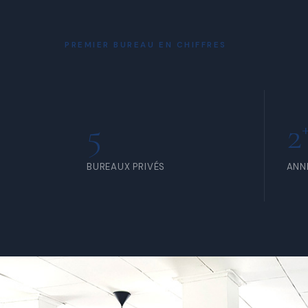
À PARTIR DE 80 000 FCFA /
À PA
MOIS
JOU
PREMIER BUREAU EN CHIFFRES
5
2
BUREAUX PRIVÉS
ANN