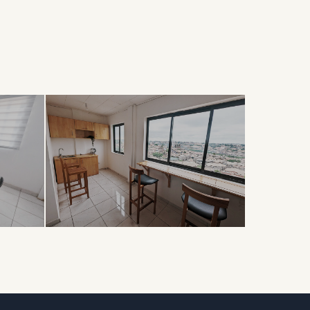
DÉTENTE
Coin Café
& Détente