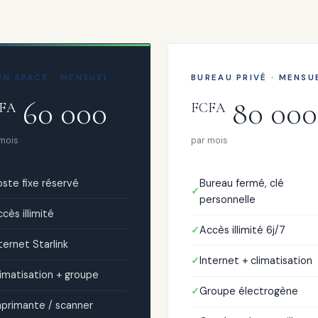
EN SPACE · MENSUEL
BUREAU PRIVÉ · MENSU
60 000
80 000
FA
FCFA
 mois
par mois
ste fixe réservé
Bureau fermé, clé
personnelle
cès illimité
Accès illimité 6j/7
ternet Starlink
Internet + climatisation
imatisation + groupe
Groupe électrogène
mprimante / scanner