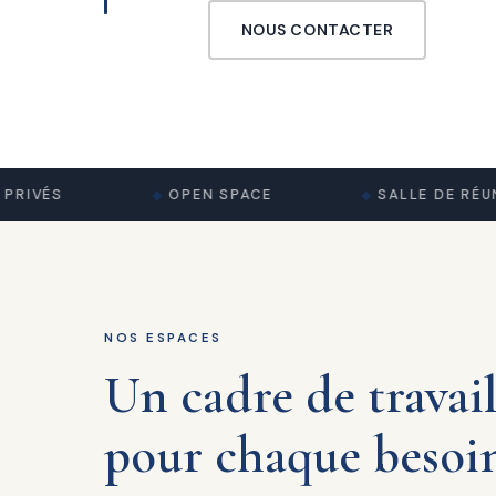
NOUS CONTACTER
VÉS
OPEN SPACE
SALLE DE RÉUNION
NOS ESPACES
Un cadre de travai
pour chaque besoi