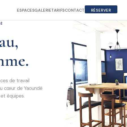
ESPACES
GALERIE
TARIFS
CONTACT
RÉSERVER
DÉ
au,
thme.
es de travail
s au cœur de Yaoundé
 et équipes.