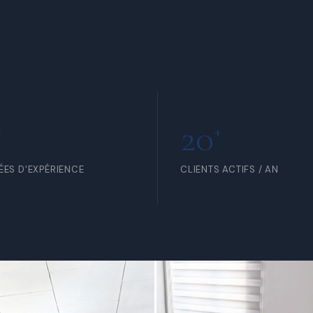
RTIR DE 5 000 FCFA /
À PARTIR DE 15 000 FCFA /
R
HEURE
20
+
+
ÉES D'EXPÉRIENCE
CLIENTS ACTIFS / AN