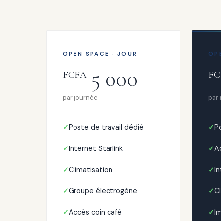
OPEN SPACE · JOUR
OP
5 000
FCFA
FC
par journée
par
Poste de travail dédié
Po
Internet Starlink
Ac
Climatisation
In
Groupe électrogène
Cl
Accès coin café
I