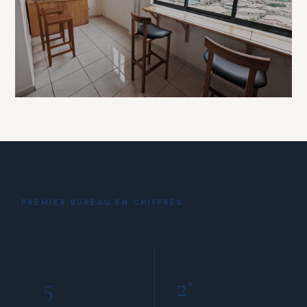
À PARTIR DE 15 000 FCFA / HEURE
DÉTENTE
Coin Café
& Détente
PREMIER BUREAU EN CHIFFRES
INCLUS POUR TOUS LES MEMBRES
5
2
+