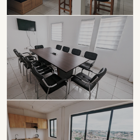
COLLABORATIF
Open
Space
À PARTIR DE 5 000 FCFA / JOUR
PROFESSIONNEL
Salle de
Réunion