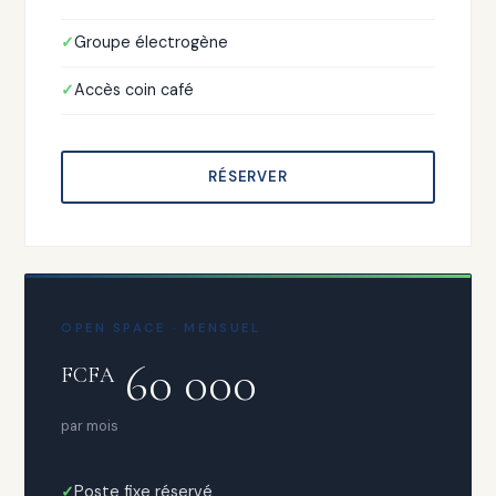
Groupe électrogène
Accès coin café
RÉSERVER
OPEN SPACE · MENSUEL
60 000
FCFA
par mois
Poste fixe réservé