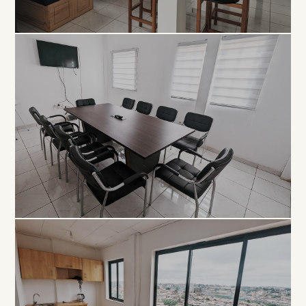
COLLABORATIF
Open
Space
À PARTIR DE 5 000 FCFA / JOUR
PROFESSIONNEL
Salle de
Réunion