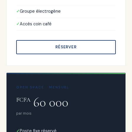
Groupe électrogène
Accès coin café
RÉSERVER
OPEN SPACE · MENSUEL
60 000
FCFA
par mois
Poste fixe réservé