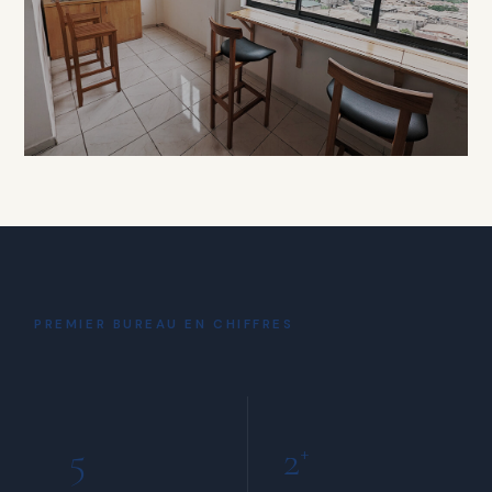
À PARTIR DE 15 000 FCFA / HEURE
DÉTENTE
Coin Café
& Détente
PREMIER BUREAU EN CHIFFRES
INCLUS POUR TOUS LES MEMBRES
5
2
+