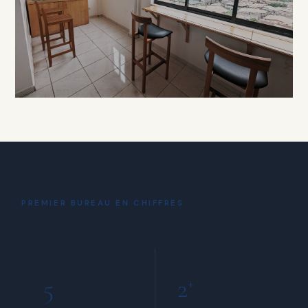
À PARTIR DE 15 000 FCFA / HEURE
DÉTENTE
Coin Café
& Détente
PREMIER BUREAU EN CHIFFRES
INCLUS POUR TOUS LES MEMBRES
5
2
+