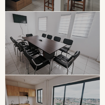
COLLABORATIF
Open
Space
À PARTIR DE 5 000 FCFA / JOUR
PROFESSIONNEL
Salle de
Réunion