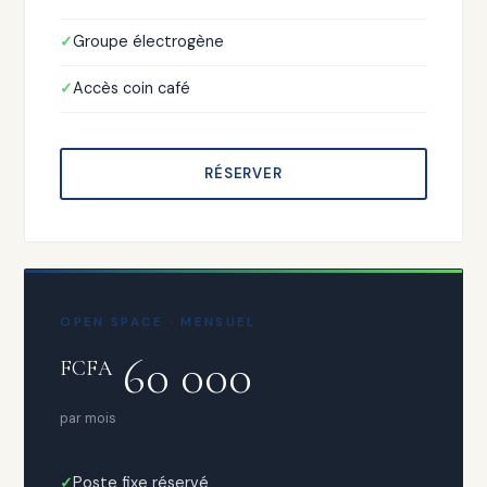
Groupe électrogène
Accès coin café
RÉSERVER
OPEN SPACE · MENSUEL
60 000
FCFA
par mois
Poste fixe réservé