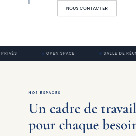
NOUS CONTACTER
VÉS
OPEN SPACE
SALLE DE RÉUNION
NOS ESPACES
Un cadre de travai
pour chaque besoi