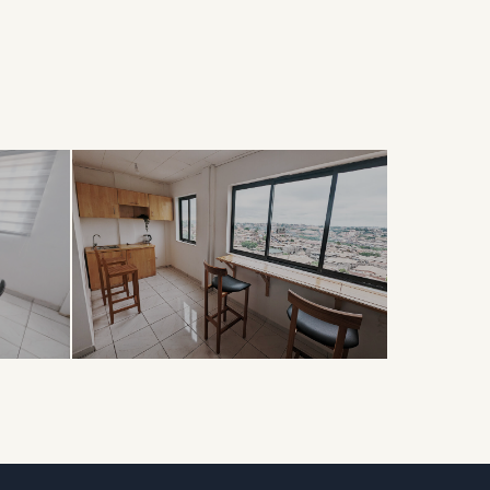
DÉTENTE
Coin Café
& Détente