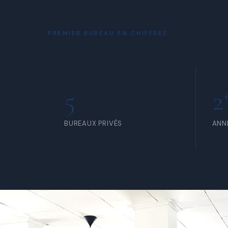
À PARTIR DE 80 000 FCFA /
À PA
MOIS
JOU
PREMIER BUREAU EN CHIFFRES
5
2
BUREAUX PRIVÉS
ANN