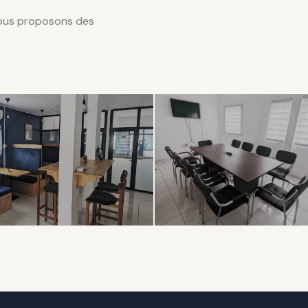
nous proposons des
LABORATIF
PROFESSIONNEL
en
Salle de
ace
Réunion