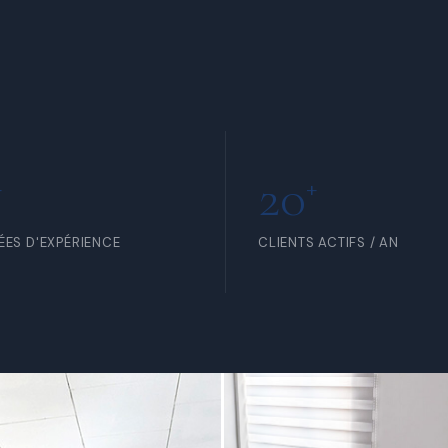
RTIR DE 5 000 FCFA /
À PARTIR DE 15 000 FCFA /
R
HEURE
20
+
+
ÉES D'EXPÉRIENCE
CLIENTS ACTIFS / AN