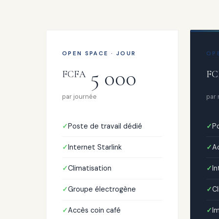
OPEN SPACE · JOUR
OP
5 000
FCFA
FC
par journée
par
Poste de travail dédié
Po
Internet Starlink
Ac
Climatisation
In
Groupe électrogène
Cl
Accès coin café
I