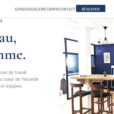
ESPACES
GALERIE
TARIFS
CONTACT
RÉSERVER
DÉ
au,
thme.
es de travail
s au cœur de Yaoundé
 et équipes.