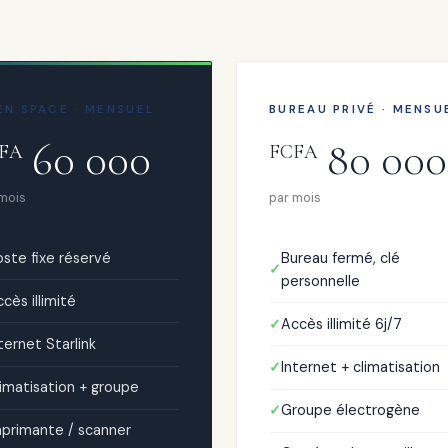
EN SPACE · MENSUEL
BUREAU PRIVÉ · MENSU
60 000
80 000
FA
FCFA
 mois
par mois
ste fixe réservé
Bureau fermé, clé
personnelle
cès illimité
Accès illimité 6j/7
ternet Starlink
Internet + climatisation
imatisation + groupe
Groupe électrogène
mprimante / scanner