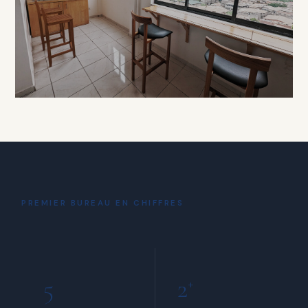
À PARTIR DE 15 000 FCFA / HEURE
DÉTENTE
Coin Café
& Détente
PREMIER BUREAU EN CHIFFRES
INCLUS POUR TOUS LES MEMBRES
5
2
+