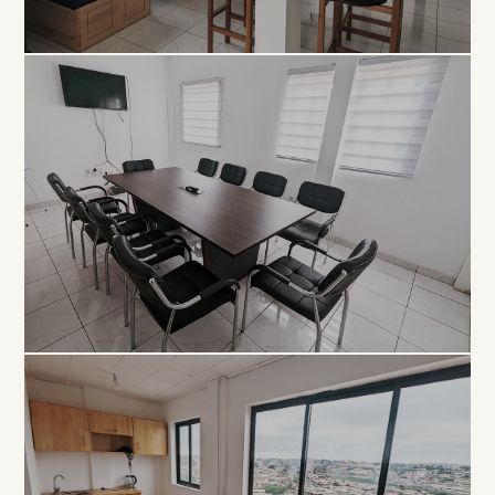
COLLABORATIF
Open
Space
À PARTIR DE 5 000 FCFA / JOUR
PROFESSIONNEL
Salle de
Réunion