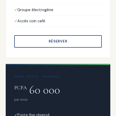
Groupe électrogène
Accès coin café
RÉSERVER
OPEN SPACE · MENSUEL
60 000
FCFA
par mois
Poste fixe réservé