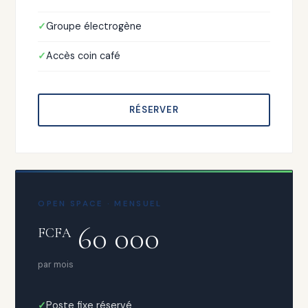
Groupe électrogène
Accès coin café
RÉSERVER
OPEN SPACE · MENSUEL
60 000
FCFA
par mois
Poste fixe réservé