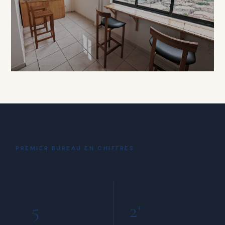
À PARTIR DE 15 000 FCFA / HEURE
DÉTENTE
Coin Café
& Détente
PREMIER BUREAU EN CHIFFRES
INCLUS POUR TOUS LES MEMBRES
5
2
+