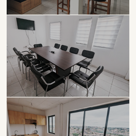
COLLABORATIF
Open
Space
À PARTIR DE 5 000 FCFA / JOUR
PROFESSIONNEL
Salle de
Réunion