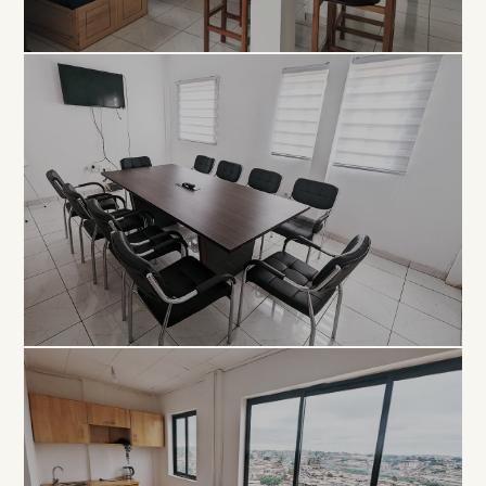
COLLABORATIF
Open
Space
À PARTIR DE 5 000 FCFA / JOUR
PROFESSIONNEL
Salle de
Réunion