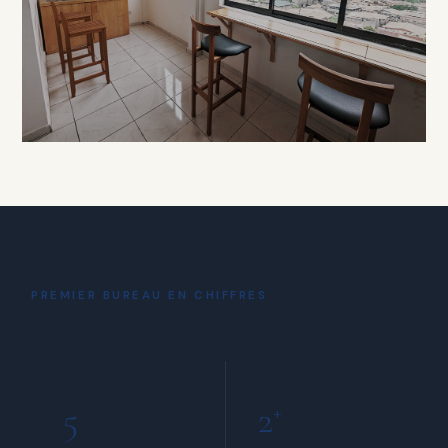
À PARTIR DE 15 000 FCFA / HEURE
DÉTENTE
Coin Café
& Détente
PREMIER BUREAU EN CHIFFRES
INCLUS POUR TOUS LES MEMBRES
5
2
+