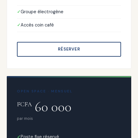
Groupe électrogène
Accès coin café
RÉSERVER
OPEN SPACE · MENSUEL
60 000
FCFA
par mois
Poste fixe réservé