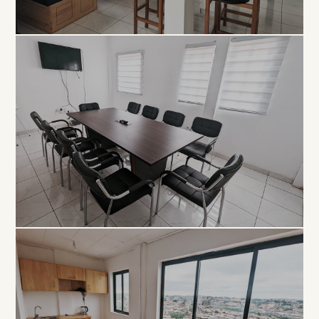
COLLABORATIF
Open
Space
À PARTIR DE 5 000 FCFA / JOUR
PROFESSIONNEL
Salle de
Réunion