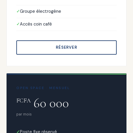
Groupe électrogène
Accès coin café
RÉSERVER
OPEN SPACE · MENSUEL
60 000
FCFA
par mois
Poste fixe réservé