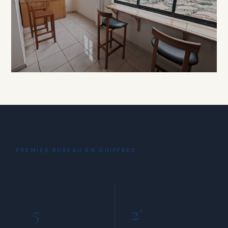
À PARTIR DE 15 000 FCFA / HEURE
DÉTENTE
Coin Café
& Détente
PREMIER BUREAU EN CHIFFRES
INCLUS POUR TOUS LES MEMBRES
5
2
+