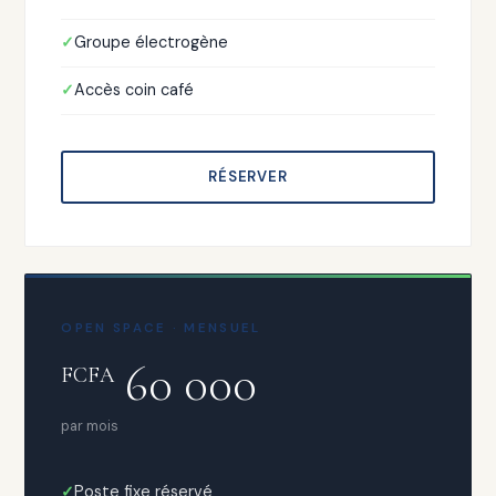
Groupe électrogène
Accès coin café
RÉSERVER
OPEN SPACE · MENSUEL
60 000
FCFA
par mois
Poste fixe réservé