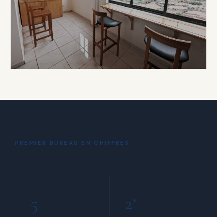
À PARTIR DE 15 000 FCFA / HEURE
DÉTENTE
Coin Café
& Détente
PREMIER BUREAU EN CHIFFRES
INCLUS POUR TOUS LES MEMBRES
5
2
+