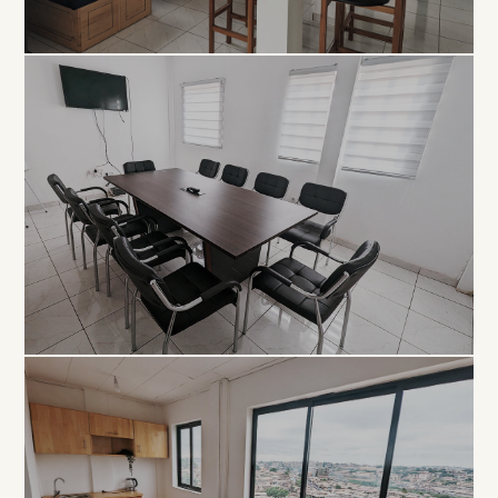
COLLABORATIF
Open
Space
À PARTIR DE 5 000 FCFA / JOUR
PROFESSIONNEL
Salle de
Réunion