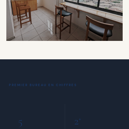
À PARTIR DE 15 000 FCFA / HEURE
DÉTENTE
Coin Café
& Détente
PREMIER BUREAU EN CHIFFRES
INCLUS POUR TOUS LES MEMBRES
5
2
+