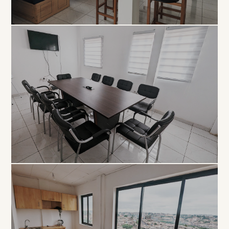
COLLABORATIF
Open
Space
À PARTIR DE 5 000 FCFA / JOUR
PROFESSIONNEL
Salle de
Réunion