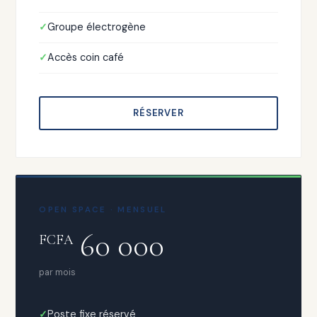
Groupe électrogène
Accès coin café
RÉSERVER
OPEN SPACE · MENSUEL
60 000
FCFA
par mois
Poste fixe réservé