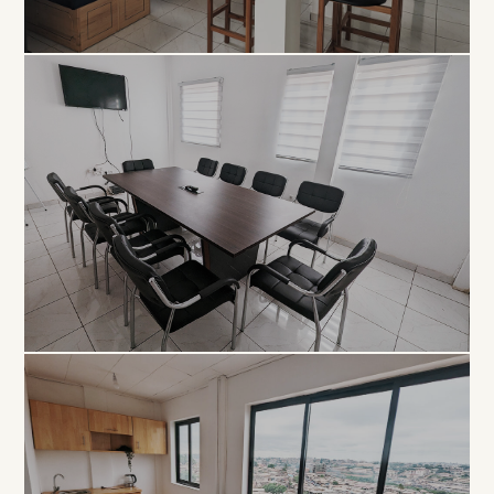
COLLABORATIF
Open
Space
À PARTIR DE 5 000 FCFA / JOUR
PROFESSIONNEL
Salle de
Réunion