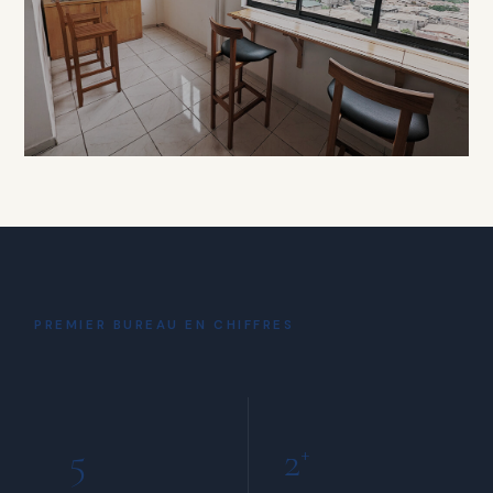
À PARTIR DE 15 000 FCFA / HEURE
DÉTENTE
Coin Café
& Détente
PREMIER BUREAU EN CHIFFRES
INCLUS POUR TOUS LES MEMBRES
5
2
+