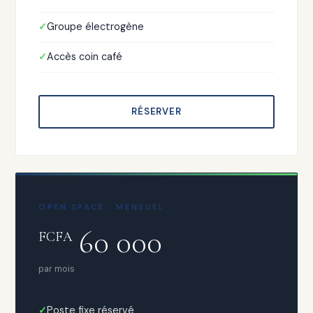
Groupe électrogène
Accès coin café
RÉSERVER
OPEN SPACE · MENSUEL
60 000
FCFA
par mois
Poste fixe réservé