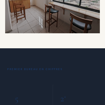
À PARTIR DE 15 000 FCFA / HEURE
DÉTENTE
Coin Café
& Détente
PREMIER BUREAU EN CHIFFRES
INCLUS POUR TOUS LES MEMBRES
5
2
+