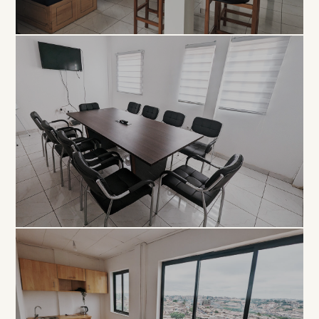
COLLABORATIF
Open
Space
À PARTIR DE 5 000 FCFA / JOUR
PROFESSIONNEL
Salle de
Réunion