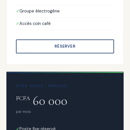
Groupe électrogène
Accès coin café
RÉSERVER
OPEN SPACE · MENSUEL
60 000
FCFA
par mois
Poste fixe réservé