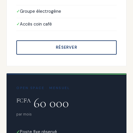
Groupe électrogène
Accès coin café
RÉSERVER
OPEN SPACE · MENSUEL
60 000
FCFA
par mois
Poste fixe réservé