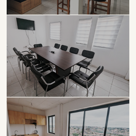
COLLABORATIF
Open
Space
À PARTIR DE 5 000 FCFA / JOUR
PROFESSIONNEL
Salle de
Réunion