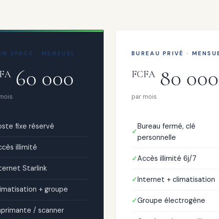
EN SPACE · MENSUEL
BUREAU PRIVÉ · MENSU
60 000
80 000
FA
FCFA
 mois
par mois
ste fixe réservé
Bureau fermé, clé
personnelle
cès illimité
Accès illimité 6j/7
ternet Starlink
Internet + climatisation
imatisation + groupe
Groupe électrogène
mprimante / scanner