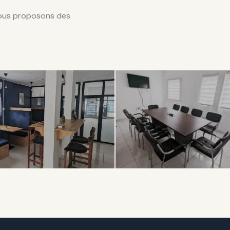
nous proposons des
LABORATIF
PROFESSIONNEL
en
Salle de
ace
Réunion