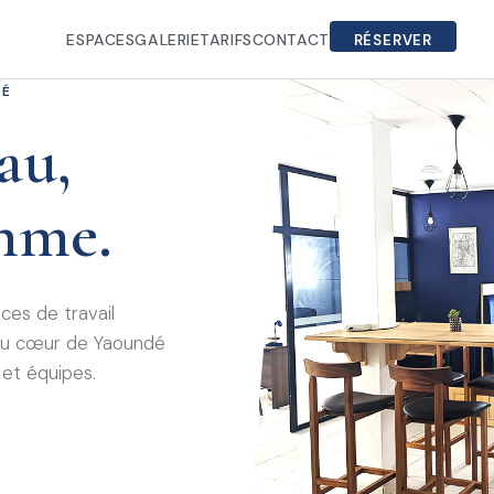
ESPACES
GALERIE
TARIFS
CONTACT
RÉSERVER
DÉ
au,
thme.
es de travail
s au cœur de Yaoundé
 et équipes.