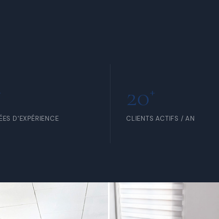
RTIR DE 5 000 FCFA /
À PARTIR DE 15 000 FCFA /
R
HEURE
20
+
+
ÉES D'EXPÉRIENCE
CLIENTS ACTIFS / AN