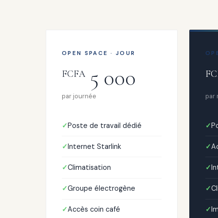
OPEN SPACE · JOUR
OP
5 000
FCFA
FC
par journée
par
Poste de travail dédié
Po
Internet Starlink
Ac
Climatisation
In
Groupe électrogène
Cl
Accès coin café
I