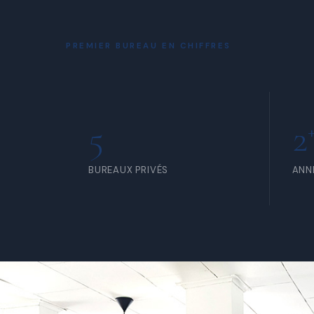
À PARTIR DE 80 000 FCFA /
À PA
MOIS
JOU
PREMIER BUREAU EN CHIFFRES
5
2
BUREAUX PRIVÉS
ANN