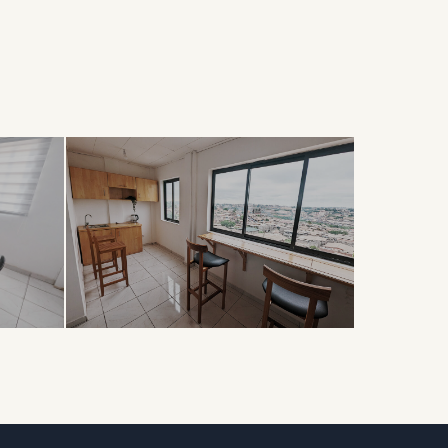
DÉTENTE
Coin Café
& Détente