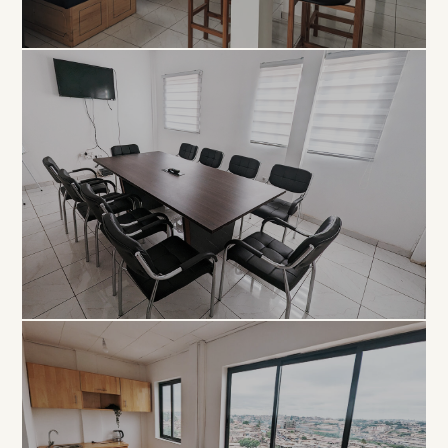
COLLABORATIF
Open
Space
À PARTIR DE 5 000 FCFA / JOUR
PROFESSIONNEL
Salle de
Réunion