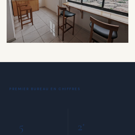
À PARTIR DE 15 000 FCFA / HEURE
DÉTENTE
Coin Café
& Détente
PREMIER BUREAU EN CHIFFRES
INCLUS POUR TOUS LES MEMBRES
5
2
+