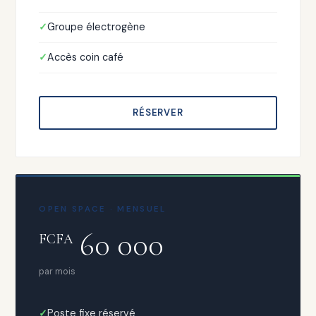
Groupe électrogène
Accès coin café
RÉSERVER
OPEN SPACE · MENSUEL
60 000
FCFA
par mois
Poste fixe réservé