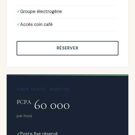
Groupe électrogène
Accès coin café
RÉSERVER
OPEN SPACE · MENSUEL
60 000
FCFA
par mois
Poste fixe réservé