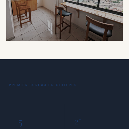
À PARTIR DE 15 000 FCFA / HEURE
DÉTENTE
Coin Café
& Détente
PREMIER BUREAU EN CHIFFRES
INCLUS POUR TOUS LES MEMBRES
5
2
+