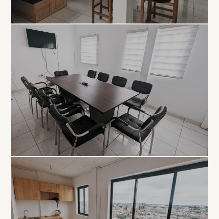
COLLABORATIF
Open
Space
À PARTIR DE 5 000 FCFA / JOUR
PROFESSIONNEL
Salle de
Réunion