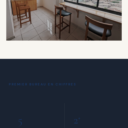
À PARTIR DE 15 000 FCFA / HEURE
DÉTENTE
Coin Café
& Détente
PREMIER BUREAU EN CHIFFRES
INCLUS POUR TOUS LES MEMBRES
5
2
+