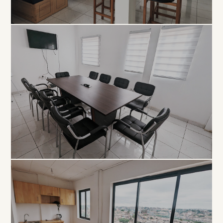
COLLABORATIF
Open
Space
À PARTIR DE 5 000 FCFA / JOUR
PROFESSIONNEL
Salle de
Réunion