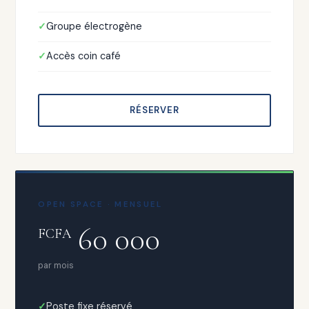
Groupe électrogène
Accès coin café
RÉSERVER
OPEN SPACE · MENSUEL
60 000
FCFA
par mois
Poste fixe réservé