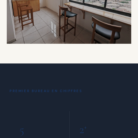
À PARTIR DE 15 000 FCFA / HEURE
DÉTENTE
Coin Café
& Détente
PREMIER BUREAU EN CHIFFRES
INCLUS POUR TOUS LES MEMBRES
5
2
+