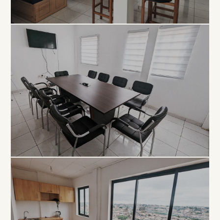
COLLABORATIF
Open
Space
À PARTIR DE 5 000 FCFA / JOUR
PROFESSIONNEL
Salle de
Réunion