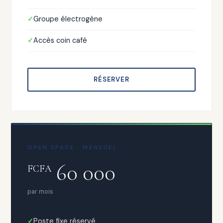
Groupe électrogène
Accès coin café
RÉSERVER
OPEN SPACE · MENSUEL
60 000
FCFA
par mois
Poste fixe réservé