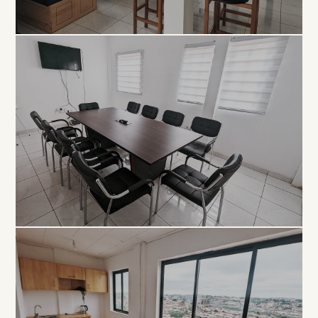
COLLABORATIF
Open
Space
À PARTIR DE 5 000 FCFA / JOUR
PROFESSIONNEL
Salle de
Réunion