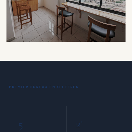
À PARTIR DE 15 000 FCFA / HEURE
DÉTENTE
Coin Café
& Détente
PREMIER BUREAU EN CHIFFRES
INCLUS POUR TOUS LES MEMBRES
5
2
+