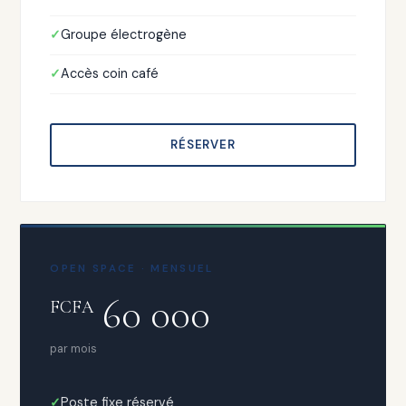
Groupe électrogène
Accès coin café
RÉSERVER
OPEN SPACE · MENSUEL
60 000
FCFA
par mois
Poste fixe réservé