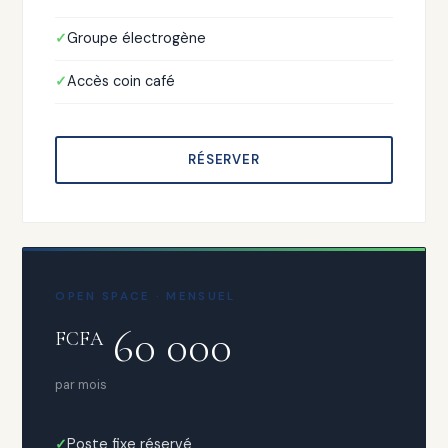
Groupe électrogène
Accès coin café
RÉSERVER
OPEN SPACE · MENSUEL
60 000
FCFA
par mois
Poste fixe réservé