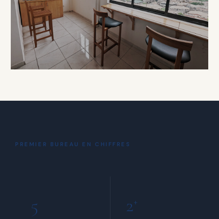
À PARTIR DE 15 000 FCFA / HEURE
DÉTENTE
Coin Café
& Détente
PREMIER BUREAU EN CHIFFRES
INCLUS POUR TOUS LES MEMBRES
5
2
+