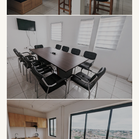
COLLABORATIF
Open
Space
À PARTIR DE 5 000 FCFA / JOUR
PROFESSIONNEL
Salle de
Réunion