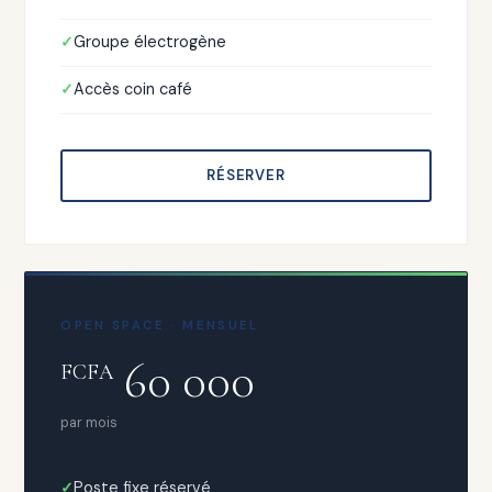
Groupe électrogène
Accès coin café
RÉSERVER
OPEN SPACE · MENSUEL
60 000
FCFA
par mois
Poste fixe réservé