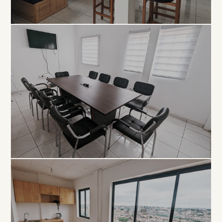
COLLABORATIF
Open
Space
À PARTIR DE 5 000 FCFA / JOUR
PROFESSIONNEL
Salle de
Réunion