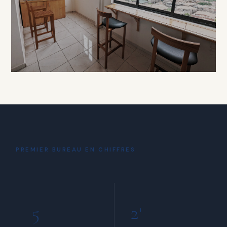
À PARTIR DE 15 000 FCFA / HEURE
DÉTENTE
Coin Café
& Détente
PREMIER BUREAU EN CHIFFRES
INCLUS POUR TOUS LES MEMBRES
5
2
+