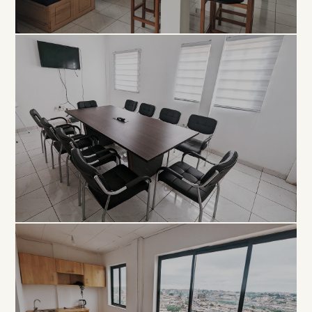
COLLABORATIF
Open
Space
À PARTIR DE 5 000 FCFA / JOUR
PROFESSIONNEL
Salle de
Réunion