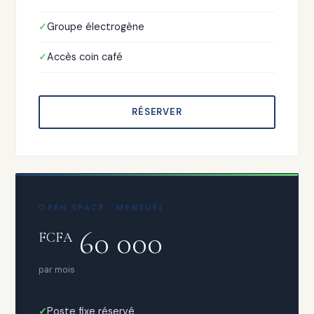
Groupe électrogène
Accès coin café
RÉSERVER
OPEN SPACE · MENSUEL
60 000
FCFA
par mois
Poste fixe réservé