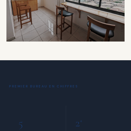
À PARTIR DE 15 000 FCFA / HEURE
DÉTENTE
Coin Café
& Détente
PREMIER BUREAU EN CHIFFRES
INCLUS POUR TOUS LES MEMBRES
5
2
+