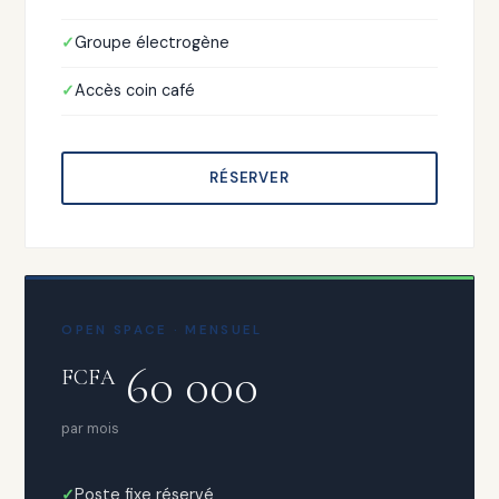
Groupe électrogène
Accès coin café
RÉSERVER
OPEN SPACE · MENSUEL
60 000
FCFA
par mois
Poste fixe réservé