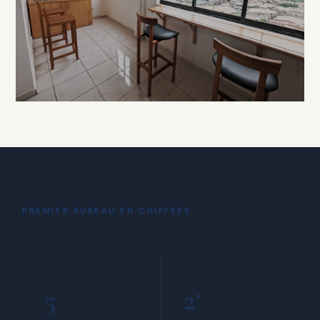
À PARTIR DE 15 000 FCFA / HEURE
DÉTENTE
Coin Café
& Détente
PREMIER BUREAU EN CHIFFRES
INCLUS POUR TOUS LES MEMBRES
5
2
+