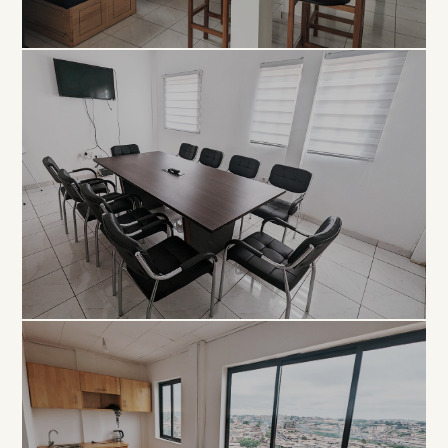
COLLABORATIF
Open
Space
À PARTIR DE 5 000 FCFA / JOUR
PROFESSIONNEL
Salle de
Réunion