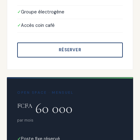
Groupe électrogène
Accès coin café
RÉSERVER
OPEN SPACE · MENSUEL
60 000
FCFA
par mois
Poste fixe réservé