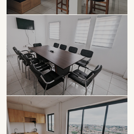
COLLABORATIF
Open
Space
À PARTIR DE 5 000 FCFA / JOUR
PROFESSIONNEL
Salle de
Réunion