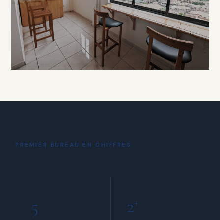
À PARTIR DE 15 000 FCFA / HEURE
DÉTENTE
Coin Café
& Détente
PREMIER BUREAU EN CHIFFRES
INCLUS POUR TOUS LES MEMBRES
5
2
+